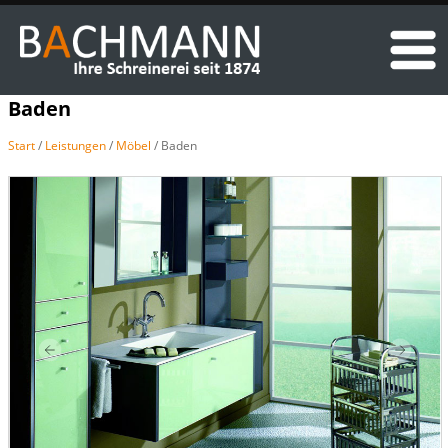
Baden
Start
/
Leistungen
/
Möbel
/ Baden